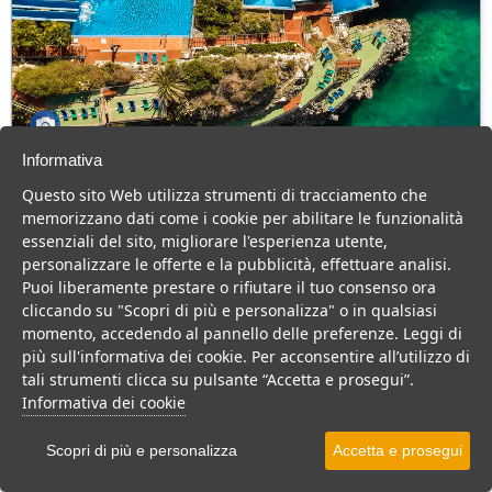
Informativa
CDS Terrasini
Questo sito Web utilizza strumenti di tracciamento che
Sicilia > Terrasini > Citta del Mare-Perla Del Golfo
memorizzano dati come i cookie per abilitare le funzionalità
803 Camere
essenziali del sito, migliorare l'esperienza utente,
personalizzare le offerte e la pubblicità, effettuare analisi.
Resort consigliato a famiglie con bambini, per un divertimento
Puoi liberamente prestare o rifiutare il tuo consenso ora
assicurato con le sue piscine e suoi scivoli acquatici.
cliccando su "Scopri di più e personalizza" o in qualsiasi
Villaggio
Resort
momento, accedendo al pannello delle preferenze. Leggi di
più sull'informativa dei cookie. Per acconsentire all’utilizzo di
VEDI SU MAPPA
tali strumenti clicca su pulsante “Accetta e prosegui”.
INFO STRUTTURA
Informativa dei cookie
APRI STRUTTURA
Scopri di più e personalizza
Accetta e prosegui