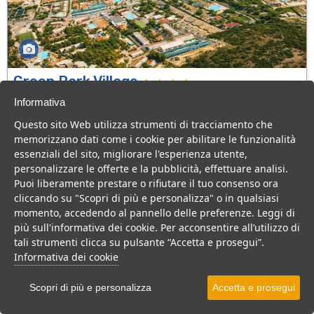
Green Park Village
Puglia > Gargano > Vieste
Informativa
107 Camere
Questo sito Web utilizza strumenti di tracciamento che
memorizzano dati come i cookie per abilitare le funzionalità
Villaggio a Vieste, con piscina e animazione, ideale per famiglie
essenziali del sito, migliorare l'esperienza utente,
con bambini.
personalizzare le offerte e la pubblicità, effettuare analisi.
Villaggio
Hotel
Puoi liberamente prestare o rifiutare il tuo consenso ora
cliccando su "Scopri di più e personalizza" o in qualsiasi
VEDI SU MAPPA
momento, accedendo al pannello delle preferenze. Leggi di
INFO STRUTTURA
più sull'informativa dei cookie. Per acconsentire all’utilizzo di
tali strumenti clicca su pulsante “Accetta e prosegui”.
APRI STRUTTURA
Informativa dei cookie
PREVENTIVO
Scopri di più e personalizza
Accetta e prosegui