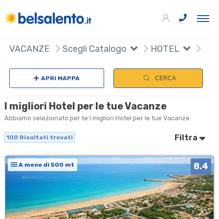
100
+
VACANZE
Scegli Catalogo
HOTEL
Sceg
−
APRI MAPPA
CERCA
I migliori Hotel per le tue Vacanze
Abbiamo selezionato per te I migliori Hotel per le tue Vacanze
Filtra
100
Risultati trovati
8.4
A meno di 500 mt