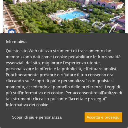
Informativa
Family Village
Questo sito Web utilizza strumenti di tracciamento che
Puglia > Salento > Otranto > Alimini
memorizzano dati come i cookie per abilitare le funzionalità
64 Camere
essenziali del sito, migliorare l'esperienza utente,
personalizzare le offerte e la pubblicità, effettuare analisi.
Caratteristico Villaggio in Salento, ideale per una vacanza in pieno
Puoi liberamente prestare o rifiutare il tuo consenso ora
relax a pochi km dalla spiaggia.
cliccando su "Scopri di più e personalizza" o in qualsiasi
Villaggio
Hotel
momento, accedendo al pannello delle preferenze. Leggi di
più sull'informativa dei cookie. Per acconsentire all’utilizzo di
VEDI SU MAPPA
tali strumenti clicca su pulsante “Accetta e prosegui”.
INFO STRUTTURA
Informativa dei cookie
APRI STRUTTURA
Scopri di più e personalizza
Accetta e prosegui