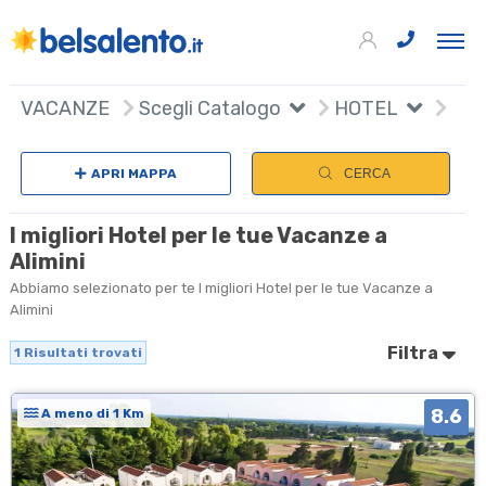
+
VACANZE
Scegli Catalogo
HOTEL
−
APRI MAPPA
CERCA
I migliori Hotel per le tue Vacanze a
Alimini
Abbiamo selezionato per te I migliori Hotel per le tue Vacanze a
Alimini
Filtra
1
Risultati trovati
8.6
A meno di 1 Km