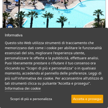
Informativa
Villaggio Hotel Costa Sybaris
Questo sito Web utilizza strumenti di tracciamento che
Calabria > Cassano allo Ionio > Marina di Sibari
memorizzano dati come i cookie per abilitare le funzionalità
80 Camere
essenziali del sito, migliorare l'esperienza utente,
personalizzare le offerte e la pubblicità, effettuare analisi.
Hotel 4 stelle in Calabria, con animazione e cucina tipica, per una
Puoi liberamente prestare o rifiutare il tuo consenso ora
vacanza divertente per tutta la famiglia.
cliccando su "Scopri di più e personalizza" o in qualsiasi
Villaggio
Hotel
momento, accedendo al pannello delle preferenze. Leggi di
più sull'informativa dei cookie. Per acconsentire all’utilizzo di
VEDI SU MAPPA
tali strumenti clicca su pulsante “Accetta e prosegui”.
INFO STRUTTURA
Informativa dei cookie
APRI STRUTTURA
Scopri di più e personalizza
Accetta e prosegui