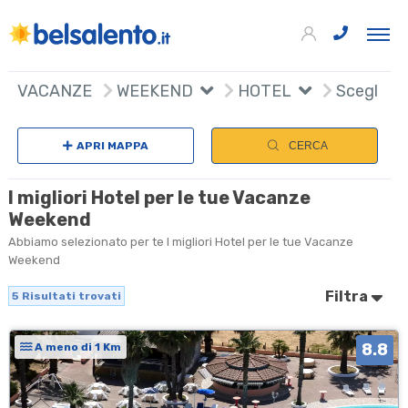
5
+
VACANZE
WEEKEND
HOTEL
Scegli na
−
APRI MAPPA
CERCA
I migliori Hotel per le tue Vacanze
Weekend
Abbiamo selezionato per te I migliori Hotel per le tue Vacanze
Weekend
Filtra
5
Risultati trovati
8.8
A meno di 1 Km