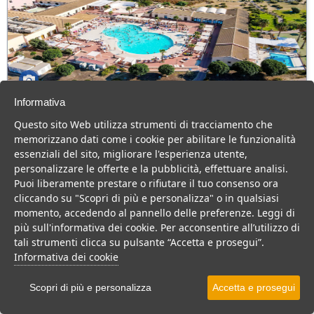
Informativa
Zeta Club Sikania Eco Resort
Questo sito Web utilizza strumenti di tracciamento che
Sicilia > Butera > Marina di Butera
memorizzano dati come i cookie per abilitare le funzionalità
218 Camere
essenziali del sito, migliorare l'esperienza utente,
personalizzare le offerte e la pubblicità, effettuare analisi.
Villaggio in Sicilia, direttamente sul mare, con animazione e
Puoi liberamente prestare o rifiutare il tuo consenso ora
piscina da 1200 mq, ideale per coppie e famiglie.
cliccando su "Scopri di più e personalizza" o in qualsiasi
Villaggio
Resort
Hotel
momento, accedendo al pannello delle preferenze. Leggi di
più sull'informativa dei cookie. Per acconsentire all’utilizzo di
VEDI SU MAPPA
tali strumenti clicca su pulsante “Accetta e prosegui”.
INFO STRUTTURA
Informativa dei cookie
APRI STRUTTURA
Scopri di più e personalizza
Accetta e prosegui