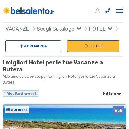
+
VACANZE
Scegli Catalogo
HOTEL
−
APRI MAPPA
CERCA
I migliori Hotel per le tue Vacanze a
Butera
Abbiamo selezionato per te I migliori Hotel per le tue Vacanze a
Butera
Filtra
1
Risultati trovati
8.6
Sul mare