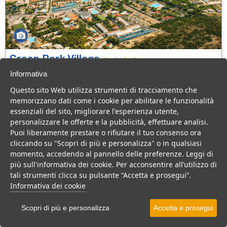
Green Park Village
Puglia > Gargano > Vieste
Informativa
107 Camere
Questo sito Web utilizza strumenti di tracciamento che
memorizzano dati come i cookie per abilitare le funzionalità
Villaggio a Vieste, con piscina e animazione, ideale per famiglie
essenziali del sito, migliorare l'esperienza utente,
con bambini.
personalizzare le offerte e la pubblicità, effettuare analisi.
Villaggio
Hotel
Puoi liberamente prestare o rifiutare il tuo consenso ora
cliccando su "Scopri di più e personalizza" o in qualsiasi
VEDI SU MAPPA
momento, accedendo al pannello delle preferenze. Leggi di
INFO STRUTTURA
più sull'informativa dei cookie. Per acconsentire all’utilizzo di
tali strumenti clicca su pulsante “Accetta e prosegui”.
APRI STRUTTURA
Informativa dei cookie
PREVENTIVO
Scopri di più e personalizza
Accetta e prosegui