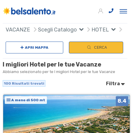
100
+
VACANZE
Scegli Catalogo
HOTEL
Sceg
−
APRI MAPPA
CERCA
I migliori Hotel per le tue Vacanze
Abbiamo selezionato per te I migliori Hotel per le tue Vacanze
Filtra
100
Risultati trovati
8.4
A meno di 500 mt