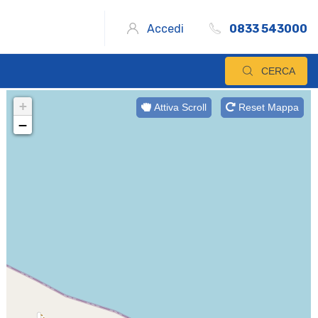
Accedi
0833 543000
CERCA
+
Attiva Scroll
Reset Mappa
−