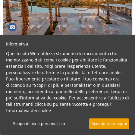
Costa Verde Water Park & Hotel Spa
Informativa
Questo sito Web utilizza strumenti di tracciamento che
Sicilia > Cefalu
memorizzano dati come i cookie per abilitare le funzionalità
380 Camere
essenziali del sito, migliorare l'esperienza utente,
personalizzare le offerte e la pubblicità, effettuare analisi.
Hotel 4 stelle a Cefalù, con SPA e Acquapark, per grandi momenti
Puoi liberamente prestare o rifiutare il tuo consenso ora
di divertimento e di relax per tutta la famiglia.
cliccando su "Scopri di più e personalizza" o in qualsiasi
Villaggio
Resort
Hotel
momento, accedendo al pannello delle preferenze. Leggi di
più sull'informativa dei cookie. Per acconsentire all’utilizzo di
VEDI SU MAPPA
tali strumenti clicca su pulsante “Accetta e prosegui”.
INFO STRUTTURA
Informativa dei cookie
APRI STRUTTURA
Scopri di più e personalizza
Accetta e prosegui
PREVENTIVO