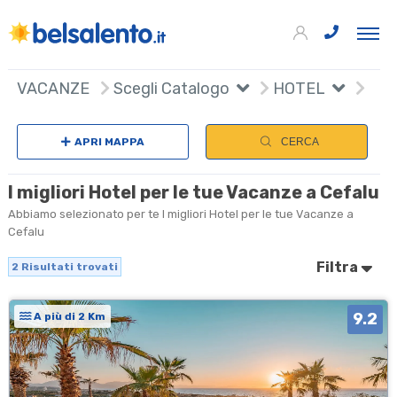
+
VACANZE
Scegli Catalogo
HOTEL
−
APRI MAPPA
CERCA
I migliori Hotel per le tue Vacanze a Cefalu
Abbiamo selezionato per te I migliori Hotel per le tue Vacanze a
Cefalu
Filtra
2
Risultati trovati
9.2
A più di 2 Km