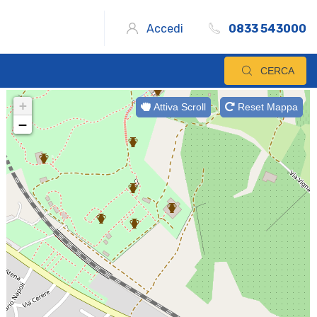
Accedi
0833 543000
CERCA
+
Attiva Scroll
Reset Mappa
−