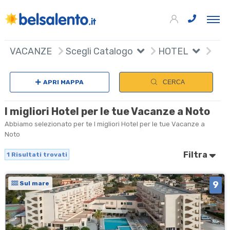
+
VACANZE
Scegli Catalogo
HOTEL
−
APRI MAPPA
CERCA
I migliori Hotel per le tue Vacanze a Noto
Abbiamo selezionato per te I migliori Hotel per le tue Vacanze a
Noto
Filtra
1
Risultati trovati
9
Sul mare