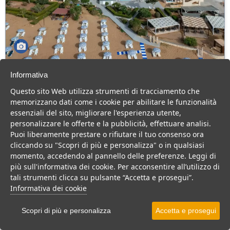
Nicolaus Club Eloro
Informativa
Sicilia > Noto
Questo sito Web utilizza strumenti di tracciamento che
memorizzano dati come i cookie per abilitare le funzionalità
Hotel 4 stelle sul mare, con animazione e impianti sportivi.
essenziali del sito, migliorare l'esperienza utente,
Villaggio
Hotel
personalizzare le offerte e la pubblicità, effettuare analisi.
VEDI SU MAPPA
Puoi liberamente prestare o rifiutare il tuo consenso ora
cliccando su "Scopri di più e personalizza" o in qualsiasi
INFO STRUTTURA
momento, accedendo al pannello delle preferenze. Leggi di
più sull'informativa dei cookie. Per acconsentire all’utilizzo di
APRI STRUTTURA
tali strumenti clicca su pulsante “Accetta e prosegui”.
Informativa dei cookie
PREVENTIVO
Scopri di più e personalizza
Accetta e prosegui