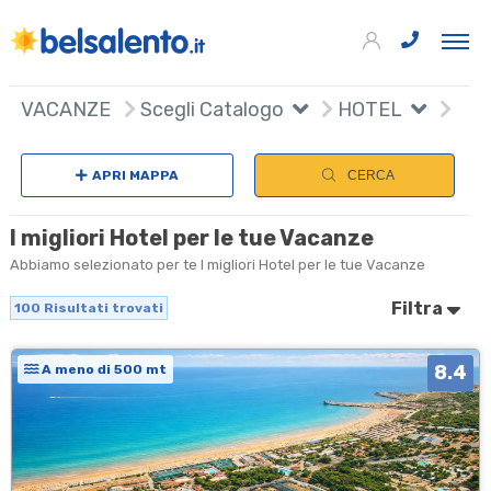
100
+
VACANZE
Scegli Catalogo
HOTEL
Sceg
−
APRI MAPPA
CERCA
I migliori Hotel per le tue Vacanze
Abbiamo selezionato per te I migliori Hotel per le tue Vacanze
Filtra
100
Risultati trovati
8.4
A meno di 500 mt