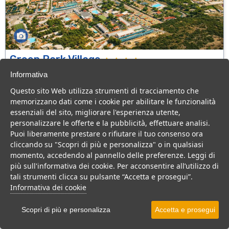
Green Park Village
Puglia > Gargano > Vieste
Informativa
107 Camere
Questo sito Web utilizza strumenti di tracciamento che
memorizzano dati come i cookie per abilitare le funzionalità
Villaggio a Vieste, con piscina e animazione, ideale per famiglie
essenziali del sito, migliorare l'esperienza utente,
con bambini.
personalizzare le offerte e la pubblicità, effettuare analisi.
Villaggio
Hotel
Puoi liberamente prestare o rifiutare il tuo consenso ora
cliccando su "Scopri di più e personalizza" o in qualsiasi
VEDI SU MAPPA
momento, accedendo al pannello delle preferenze. Leggi di
INFO STRUTTURA
più sull'informativa dei cookie. Per acconsentire all’utilizzo di
tali strumenti clicca su pulsante “Accetta e prosegui”.
APRI STRUTTURA
Informativa dei cookie
PREVENTIVO
Scopri di più e personalizza
Accetta e prosegui