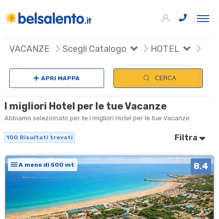
100
+
VACANZE
Scegli Catalogo
HOTEL
Sceg
−
APRI MAPPA
CERCA
I migliori Hotel per le tue Vacanze
Abbiamo selezionato per te I migliori Hotel per le tue Vacanze
Filtra
100
Risultati trovati
8.4
A meno di 500 mt