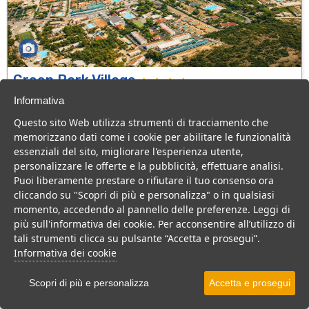
Green Park Village
Puglia > Gargano > Vieste
Informativa
107 Camere
Questo sito Web utilizza strumenti di tracciamento che
memorizzano dati come i cookie per abilitare le funzionalità
Villaggio a Vieste, con piscina e animazione, ideale per famiglie
essenziali del sito, migliorare l'esperienza utente,
con bambini.
personalizzare le offerte e la pubblicità, effettuare analisi.
Villaggio
Hotel
Puoi liberamente prestare o rifiutare il tuo consenso ora
cliccando su "Scopri di più e personalizza" o in qualsiasi
VEDI SU MAPPA
momento, accedendo al pannello delle preferenze. Leggi di
INFO STRUTTURA
più sull'informativa dei cookie. Per acconsentire all’utilizzo di
tali strumenti clicca su pulsante “Accetta e prosegui”.
APRI STRUTTURA
Informativa dei cookie
PREVENTIVO
Scopri di più e personalizza
Accetta e prosegui