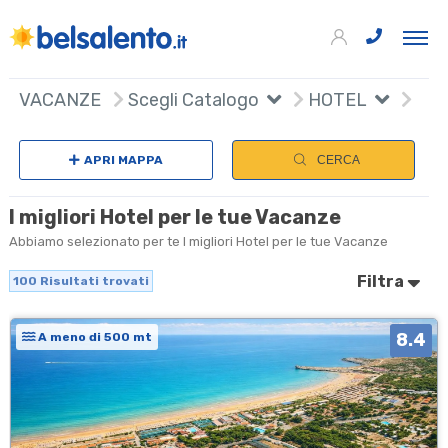
100
+
VACANZE
Scegli Catalogo
HOTEL
Sceg
−
APRI MAPPA
CERCA
I migliori Hotel per le tue Vacanze
Abbiamo selezionato per te I migliori Hotel per le tue Vacanze
Filtra
100
Risultati trovati
8.4
A meno di 500 mt