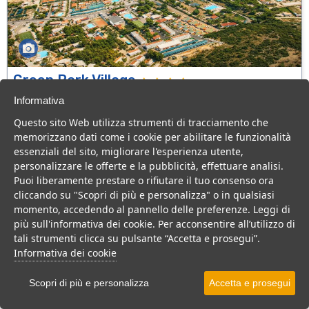
Green Park Village
Puglia > Gargano > Vieste
Informativa
107 Camere
Questo sito Web utilizza strumenti di tracciamento che
memorizzano dati come i cookie per abilitare le funzionalità
Villaggio a Vieste, con piscina e animazione, ideale per famiglie
essenziali del sito, migliorare l'esperienza utente,
con bambini.
personalizzare le offerte e la pubblicità, effettuare analisi.
Villaggio
Hotel
Puoi liberamente prestare o rifiutare il tuo consenso ora
cliccando su "Scopri di più e personalizza" o in qualsiasi
VEDI SU MAPPA
momento, accedendo al pannello delle preferenze. Leggi di
INFO STRUTTURA
più sull'informativa dei cookie. Per acconsentire all’utilizzo di
tali strumenti clicca su pulsante “Accetta e prosegui”.
APRI STRUTTURA
Informativa dei cookie
PREVENTIVO
Scopri di più e personalizza
Accetta e prosegui