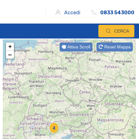
Accedi
0833 543000
CERCA
+
Attiva Scroll
Reset Mappa
−
4