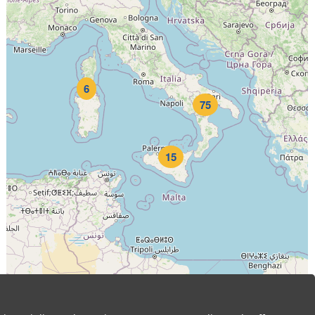
6
75
15