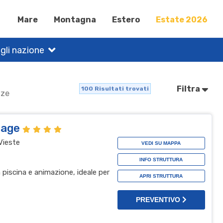
Mare
Montagna
Estero
Estate 2026
gli nazione
Filtra
100
Risultati trovati
nze
llage
Vieste
VEDI SU MAPPA
INFO STRUTTURA
n piscina e animazione, ideale per
APRI STRUTTURA
PREVENTIVO