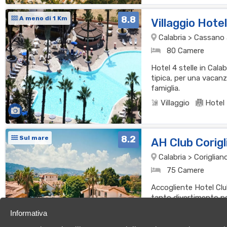
8.8
A meno di 1 Km
Villaggio Hote
Calabria > Cassano al
80 Camere
Hotel 4 stelle in Cala
tipica, per una vacanz
famiglia.
Villaggio
Hotel
8.2
Sul mare
AH Club Corig
Calabria > Coriglian
75 Camere
Accogliente Hotel Clu
tanto divertimento per
Villaggio
Hotel
Informativa