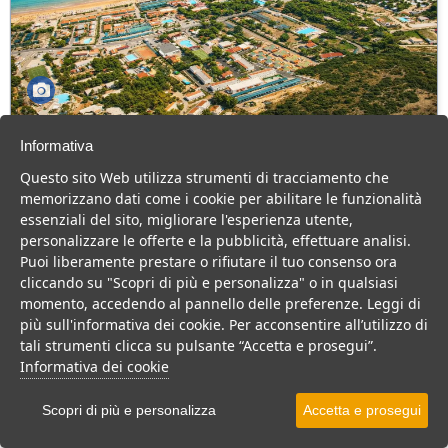
Green Park Village
Informativa
Puglia > Gargano > Vieste
Questo sito Web utilizza strumenti di tracciamento che
107 Camere
memorizzano dati come i cookie per abilitare le funzionalità
essenziali del sito, migliorare l'esperienza utente,
Villaggio a Vieste, con piscina e animazione, ideale per famiglie
personalizzare le offerte e la pubblicità, effettuare analisi.
con bambini.
Puoi liberamente prestare o rifiutare il tuo consenso ora
Villaggio
Hotel
cliccando su "Scopri di più e personalizza" o in qualsiasi
momento, accedendo al pannello delle preferenze. Leggi di
VEDI SU MAPPA
più sull'informativa dei cookie. Per acconsentire all’utilizzo di
INFO STRUTTURA
tali strumenti clicca su pulsante “Accetta e prosegui”.
Informativa dei cookie
APRI STRUTTURA
Scopri di più e personalizza
Accetta e prosegui
PREVENTIVO