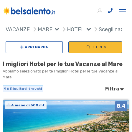
96
+
VACANZE
MARE
HOTEL
Scegli nazion
−
APRI MAPPA
CERCA
I migliori Hotel per le tue Vacanze al Mare
Abbiamo selezionato per te I migliori Hotel per le tue Vacanze al
Mare
Filtra
96
Risultati trovati
8.4
A meno di 500 mt