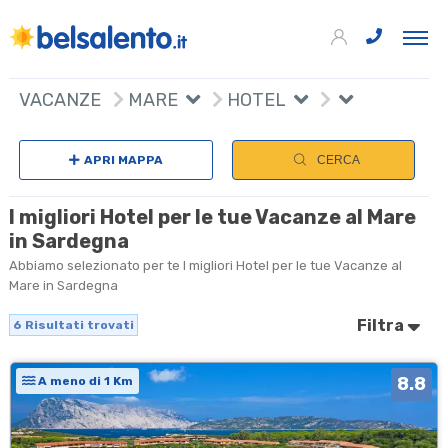
6
+
VACANZE
MARE
HOTEL
−
APRI MAPPA
CERCA
I migliori Hotel per le tue Vacanze al Mare
in Sardegna
Abbiamo selezionato per te I migliori Hotel per le tue Vacanze al
Mare in Sardegna
Filtra
6
Risultati trovati
8.8
A meno di 1 Km