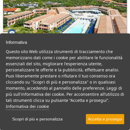
Informativa
Club Hotel Baja Bianca
Questo sito Web utilizza strumenti di tracciamento che
Sardegna > Gallura > San Teodoro > Capo Coda Cavallo
memorizzano dati come i cookie per abilitare le funzionalità
207 Camere
essenziali del sito, migliorare l'esperienza utente,
personalizzare le offerte e la pubblicità, effettuare analisi.
Villaggio 4 stelle in Sardegna, ideale per chi cerca una vacanza
Puoi liberamente prestare o rifiutare il tuo consenso ora
all’insegna del relax e del divertimento.
cliccando su "Scopri di più e personalizza" o in qualsiasi
Villaggio
Hotel
momento, accedendo al pannello delle preferenze. Leggi di
più sull'informativa dei cookie. Per acconsentire all’utilizzo di
VEDI SU MAPPA
tali strumenti clicca su pulsante “Accetta e prosegui”.
INFO STRUTTURA
Informativa dei cookie
APRI STRUTTURA
Scopri di più e personalizza
Accetta e prosegui