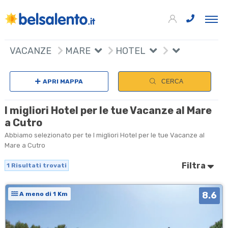
+
VACANZE
MARE
HOTEL
−
APRI MAPPA
CERCA
I migliori Hotel per le tue Vacanze al Mare
a Cutro
Abbiamo selezionato per te I migliori Hotel per le tue Vacanze al
Mare a Cutro
Filtra
1
Risultati trovati
8.6
A meno di 1 Km