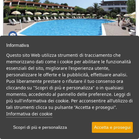
Informativa
Porto Kaleo Resort
Questo sito Web utilizza strumenti di tracciamento che
Calabria > Cutro > Steccato
memorizzano dati come i cookie per abilitare le funzionalità
290 Camere
essenziali del sito, migliorare l'esperienza utente,
personalizzare le offerte e la pubblicità, effettuare analisi.
Villaggio 4 stelle in Calabria, sul mare, con Acqua Park, adatto a
Puoi liberamente prestare o rifiutare il tuo consenso ora
famiglie con bambini.
cliccando su "Scopri di più e personalizza" o in qualsiasi
Villaggio
Resort
Hotel
momento, accedendo al pannello delle preferenze. Leggi di
più sull'informativa dei cookie. Per acconsentire all’utilizzo di
VEDI SU MAPPA
tali strumenti clicca su pulsante “Accetta e prosegui”.
INFO STRUTTURA
Informativa dei cookie
APRI STRUTTURA
Scopri di più e personalizza
Accetta e prosegui