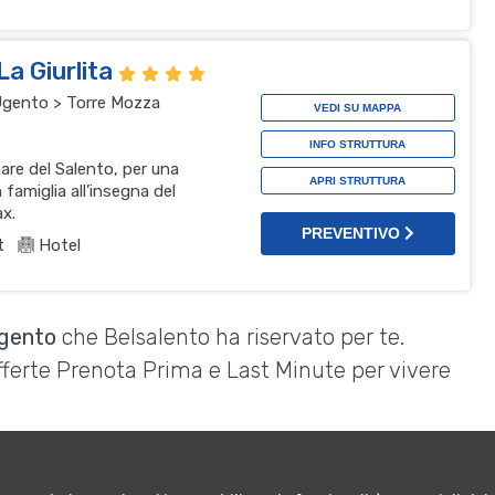
La Giurlita
Ugento > Torre Mozza
VEDI SU MAPPA
INFO STRUTTURA
mare del Salento, per una
APRI STRUTTURA
 famiglia all’insegna del
ax.
PREVENTIVO
t
Hotel
Ugento
che Belsalento ha riservato per te.
Offerte Prenota Prima e Last Minute per vivere