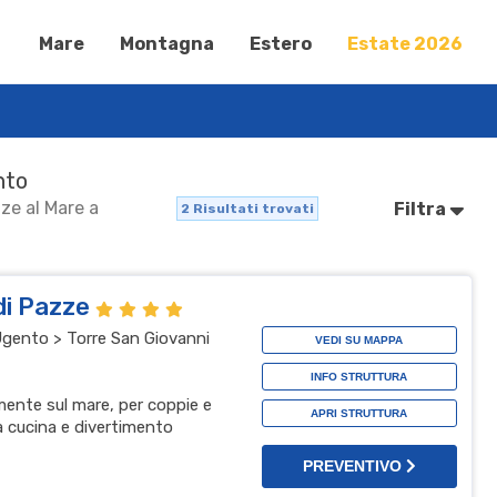
Mare
Montagna
Estero
Estate 2026
nto
nze al Mare a
Filtra
2
Risultati trovati
di Pazze
Ugento > Torre San Giovanni
VEDI SU MAPPA
INFO STRUTTURA
mente sul mare, per coppie e
APRI STRUTTURA
a cucina e divertimento
PREVENTIVO