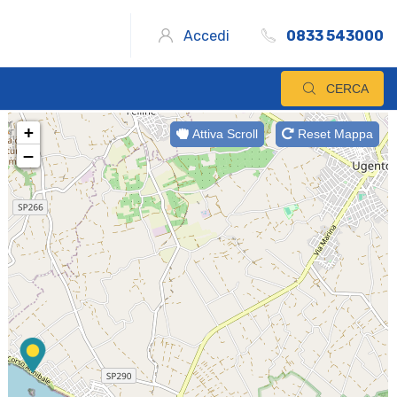
Accedi
0833 543000
CERCA
+
Attiva Scroll
Reset Mappa
−