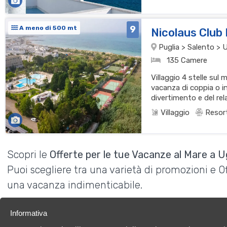
9
A meno di 500 mt
Nicolaus Club 
Puglia > Salento > 
135 Camere
Villaggio 4 stelle sul 
vacanza di coppia o in
divertimento e del rel
Villaggio
Resor
Scopri le
Offerte per le tue Vacanze al Mare a 
Puoi scegliere tra una varietà di promozioni e 
una vacanza indimenticabile.
Informativa