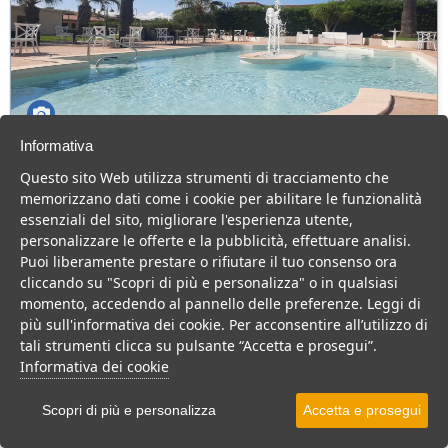
Informativa
Solone Beach Resort
Questo sito Web utilizza strumenti di tracciamento che
Campania > Cilento > Ascea > Ascea Marina
memorizzano dati come i cookie per abilitare le funzionalità
50 Camere
essenziali del sito, migliorare l'esperienza utente,
personalizzare le offerte e la pubblicità, effettuare analisi.
Hotel vicino al mare, con piscina, animazione e ottima ristorazione.
Puoi liberamente prestare o rifiutare il tuo consenso ora
Hotel
cliccando su "Scopri di più e personalizza" o in qualsiasi
momento, accedendo al pannello delle preferenze. Leggi di
VEDI SU MAPPA
più sull'informativa dei cookie. Per acconsentire all’utilizzo di
tali strumenti clicca su pulsante “Accetta e prosegui”.
INFO STRUTTURA
Informativa dei cookie
APRI STRUTTURA
Scopri di più e personalizza
Accetta e prosegui
PREVENTIVO