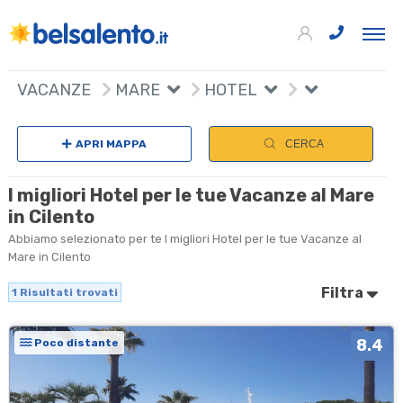
+
VACANZE
MARE
HOTEL
−
APRI MAPPA
CERCA
I migliori Hotel per le tue Vacanze al Mare
in Cilento
Abbiamo selezionato per te I migliori Hotel per le tue Vacanze al
Mare in Cilento
Filtra
1
Risultati trovati
8.4
Poco distante