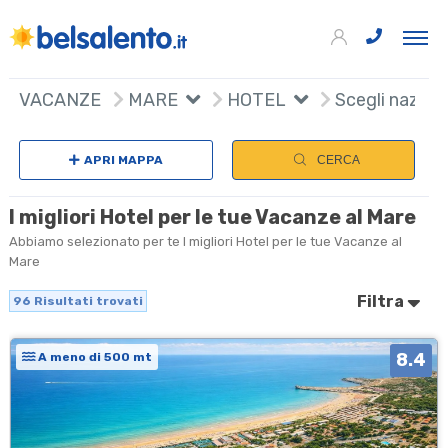
96
+
VACANZE
MARE
HOTEL
Scegli nazion
−
APRI MAPPA
CERCA
I migliori Hotel per le tue Vacanze al Mare
Abbiamo selezionato per te I migliori Hotel per le tue Vacanze al
Mare
Filtra
96
Risultati trovati
8.4
A meno di 500 mt