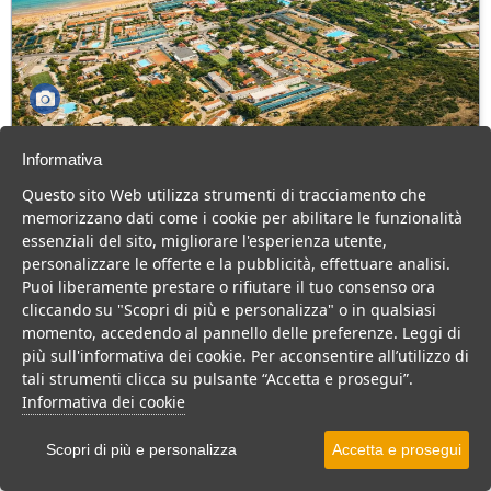
Green Park Village
Informativa
Puglia > Gargano > Vieste
Questo sito Web utilizza strumenti di tracciamento che
107 Camere
memorizzano dati come i cookie per abilitare le funzionalità
essenziali del sito, migliorare l'esperienza utente,
Villaggio a Vieste, con piscina e animazione, ideale per famiglie
personalizzare le offerte e la pubblicità, effettuare analisi.
con bambini.
Puoi liberamente prestare o rifiutare il tuo consenso ora
Villaggio
Hotel
cliccando su "Scopri di più e personalizza" o in qualsiasi
momento, accedendo al pannello delle preferenze. Leggi di
VEDI SU MAPPA
più sull'informativa dei cookie. Per acconsentire all’utilizzo di
INFO STRUTTURA
tali strumenti clicca su pulsante “Accetta e prosegui”.
Informativa dei cookie
APRI STRUTTURA
Scopri di più e personalizza
Accetta e prosegui
PREVENTIVO