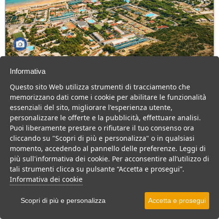
Green Park Village
Informativa
Puglia > Gargano > Vieste
Questo sito Web utilizza strumenti di tracciamento che
107 Camere
memorizzano dati come i cookie per abilitare le funzionalità
essenziali del sito, migliorare l'esperienza utente,
Villaggio a Vieste, con piscina e animazione, ideale per famiglie
personalizzare le offerte e la pubblicità, effettuare analisi.
con bambini.
Puoi liberamente prestare o rifiutare il tuo consenso ora
Villaggio
Hotel
cliccando su "Scopri di più e personalizza" o in qualsiasi
momento, accedendo al pannello delle preferenze. Leggi di
VEDI SU MAPPA
più sull'informativa dei cookie. Per acconsentire all’utilizzo di
INFO STRUTTURA
tali strumenti clicca su pulsante “Accetta e prosegui”.
Informativa dei cookie
APRI STRUTTURA
Scopri di più e personalizza
Accetta e prosegui
PREVENTIVO