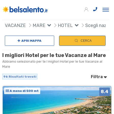
96
+
VACANZE
MARE
HOTEL
Scegli nazion
−
APRI MAPPA
CERCA
I migliori Hotel per le tue Vacanze al Mare
Abbiamo selezionato per te I migliori Hotel per le tue Vacanze al
Mare
Filtra
96
Risultati trovati
8.4
A meno di 500 mt