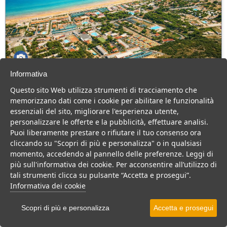
Informativa
Green Park Village
Questo sito Web utilizza strumenti di tracciamento che
Puglia > Gargano > Vieste
memorizzano dati come i cookie per abilitare le funzionalità
107 Camere
essenziali del sito, migliorare l'esperienza utente,
personalizzare le offerte e la pubblicità, effettuare analisi.
Villaggio a Vieste, con piscina e animazione, ideale per famiglie
Puoi liberamente prestare o rifiutare il tuo consenso ora
con bambini.
cliccando su "Scopri di più e personalizza" o in qualsiasi
Villaggio
Hotel
momento, accedendo al pannello delle preferenze. Leggi di
più sull'informativa dei cookie. Per acconsentire all’utilizzo di
VEDI SU MAPPA
tali strumenti clicca su pulsante “Accetta e prosegui”.
INFO STRUTTURA
Informativa dei cookie
APRI STRUTTURA
Scopri di più e personalizza
Accetta e prosegui