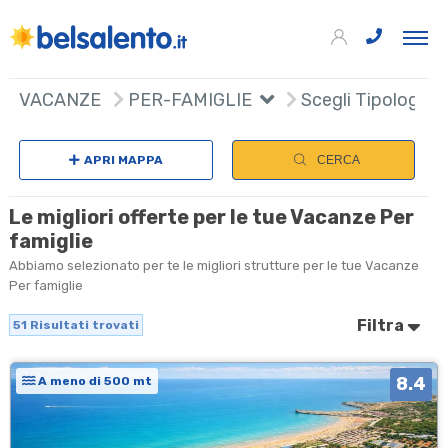
51
+
VACANZE
PER-FAMIGLIE
Scegli Tipologia
−
APRI MAPPA
CERCA
Le migliori offerte per le tue Vacanze Per
famiglie
Abbiamo selezionato per te le migliori strutture per le tue Vacanze
Per famiglie
Filtra
51
Risultati trovati
8.4
A meno di 500 mt