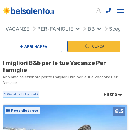
+
VACANZE
PER-FAMIGLIE
BB
Scegli n
−
APRI MAPPA
CERCA
I migliori B&b per le tue Vacanze Per
famiglie
Abbiamo selezionato per te I migliori B&b per le tue Vacanze Per
famiglie
Filtra
1
Risultati trovati
8.5
Poco distante