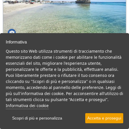
Informativa
Appartamenti Torre Pali
Questo sito Web utilizza strumenti di tracciamento che
Puglia > Salve > Torre Pali
memorizzano dati come i cookie per abilitare le funzionalità
essenziali del sito, migliorare l'esperienza utente,
Appartamenti case vacanza a pochi metri dal mare e dalle
personalizzare le offerte e la pubblicità, effettuare analisi.
spiagge di Torre Pali in Salento
Puoi liberamente prestare o rifiutare il tuo consenso ora
Residence
B&B
Casa Vacanza
cliccando su "Scopri di più e personalizza" o in qualsiasi
momento, accedendo al pannello delle preferenze. Leggi di
VEDI SU MAPPA
più sull'informativa dei cookie. Per acconsentire all’utilizzo di
INFO STRUTTURA
tali strumenti clicca su pulsante “Accetta e prosegui”.
Informativa dei cookie
APRI STRUTTURA
Scopri di più e personalizza
Accetta e prosegui
PREVENTIVO