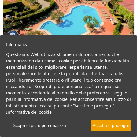
Informativa
Squillace Village Porto Rhoca
Questo sito Web utilizza strumenti di tracciamento che
Calabria > Calabria Ionica > Squillace > Squillace Lido
memorizzano dati come i cookie per abilitare le funzionalità
103 Camere
essenziali del sito, migliorare l'esperienza utente,
personalizzare le offerte e la pubblicità, effettuare analisi.
Villaggio 4 stelle in posizione panoramica sul Golfo di Squillace,
Puoi liberamente prestare o rifiutare il tuo consenso ora
consigliato alle famiglie.
cliccando su "Scopri di più e personalizza" o in qualsiasi
Villaggio
Resort
Hotel
momento, accedendo al pannello delle preferenze. Leggi di
più sull'informativa dei cookie. Per acconsentire all’utilizzo di
VEDI SU MAPPA
tali strumenti clicca su pulsante “Accetta e prosegui”.
INFO STRUTTURA
Informativa dei cookie
APRI STRUTTURA
Scopri di più e personalizza
Accetta e prosegui