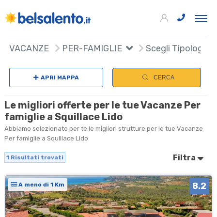
+
VACANZE
PER-FAMIGLIE
Scegli Tipologia
−
APRI MAPPA
CERCA
Le migliori offerte per le tue Vacanze Per
famiglie a Squillace Lido
Abbiamo selezionato per te le migliori strutture per le tue Vacanze
Per famiglie a Squillace Lido
Filtra
1
Risultati trovati
8.2
A meno di 1 Km