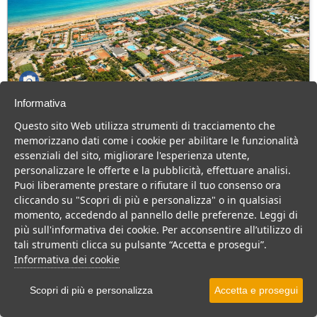
Informativa
Green Park Village
Questo sito Web utilizza strumenti di tracciamento che
Puglia > Gargano > Vieste
memorizzano dati come i cookie per abilitare le funzionalità
107 Camere
essenziali del sito, migliorare l'esperienza utente,
personalizzare le offerte e la pubblicità, effettuare analisi.
Villaggio a Vieste, con piscina e animazione, ideale per famiglie
Puoi liberamente prestare o rifiutare il tuo consenso ora
con bambini.
cliccando su "Scopri di più e personalizza" o in qualsiasi
Villaggio
Hotel
momento, accedendo al pannello delle preferenze. Leggi di
più sull'informativa dei cookie. Per acconsentire all’utilizzo di
VEDI SU MAPPA
tali strumenti clicca su pulsante “Accetta e prosegui”.
INFO STRUTTURA
Informativa dei cookie
APRI STRUTTURA
Scopri di più e personalizza
Accetta e prosegui