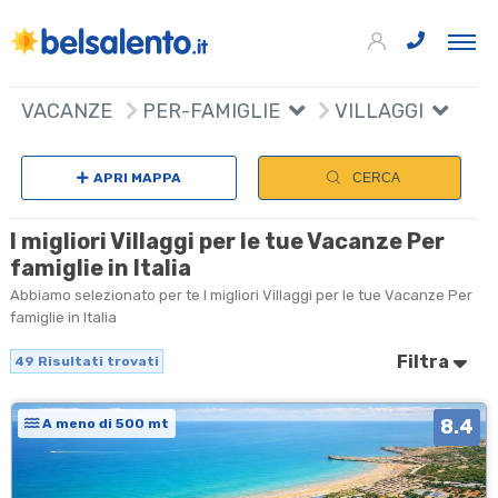
49
+
VACANZE
PER-FAMIGLIE
VILLAGGI
−
APRI MAPPA
CERCA
I migliori Villaggi per le tue Vacanze Per
famiglie in Italia
Abbiamo selezionato per te I migliori Villaggi per le tue Vacanze Per
famiglie in Italia
Filtra
49
Risultati trovati
8.4
A meno di 500 mt