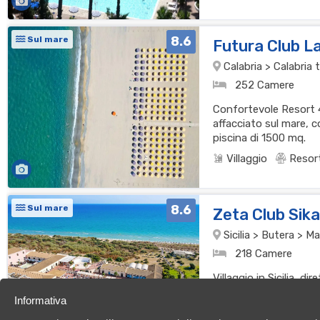
8.6
Sul mare
Futura Club L
Calabria > Calabria t
252 Camere
Confortevole Resort 4 
affacciato sul mare, 
piscina di 1500 mq.
Villaggio
Resor
8.6
Sul mare
Zeta Club Sik
Sicilia > Butera > Ma
218 Camere
Villaggio in Sicilia, d
animazione e piscina 
Informativa
famiglie.