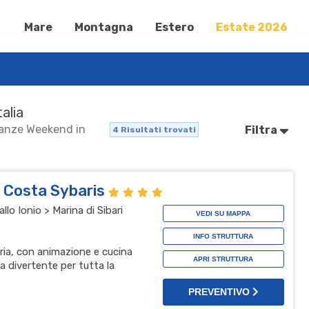
Mare
Montagna
Estero
Estate 2026
talia
acanze Weekend in
Filtra
4
Risultati trovati
l Costa Sybaris
lo Ionio > Marina di Sibari
VEDI SU MAPPA
INFO STRUTTURA
bria, con animazione e cucina
APRI STRUTTURA
a divertente per tutta la
PREVENTIVO