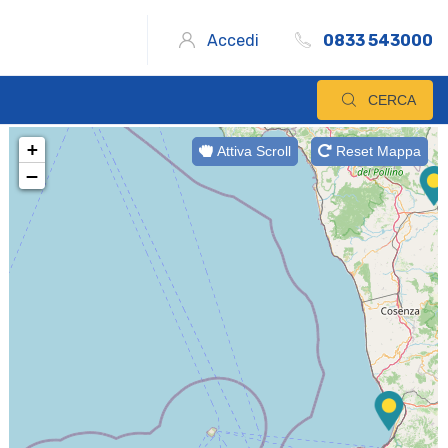
Accedi
0833 543000
CERCA
+
Attiva Scroll
Reset Mappa
−