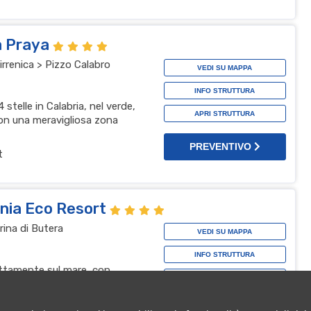
a Praya
irrenica > Pizzo Calabro
VEDI SU MAPPA
INFO STRUTTURA
stelle in Calabria, nel verde,
APRI STRUTTURA
con una meravigliosa zona
PREVENTIVO
t
ania Eco Resort
rina di Butera
VEDI SU MAPPA
INFO STRUTTURA
irettamente sul mare, con
APRI STRUTTURA
da 1200 mq, ideale per coppie e
PREVENTIVO