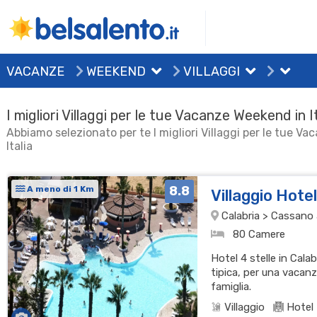
VACANZE
WEEKEND
VILLAGGI
I migliori Villaggi per le tue Vacanze Weekend in I
Abbiamo selezionato per te I migliori Villaggi per le tue V
Italia
8.8
A meno di 1 Km
Villaggio Hote
Calabria > Cassano al
80 Camere
Hotel 4 stelle in Cala
tipica, per una vacanz
famiglia.
Villaggio
Hotel