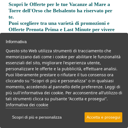
Scopri le
Offerte per le tue Vacanze al Mare a
Torre dell'Orso
che Belsalento ha riservato per
te.
Puoi scegliere tra una varietà di promozioni e
Offerte Prenota Prima e Last Minute per vivere
una vacanza indimenticabile.
Informativa
Questo sito Web utilizza strumenti di tracciamento che
memorizzano dati come i cookie per abilitare le funzionalità
essenziali del sito, migliorare l'esperienza utente,
personalizzare le offerte e la pubblicità, effettuare analisi.
Trova la soluzione migliore per la tua prossima
Puoi liberamente prestare o rifiutare il tuo consenso ora
vacanza.
cliccando su "Scopri di più e personalizza" o in qualsiasi
momento, accedendo al pannello delle preferenze. Leggi di
Noi di belsalento.it abbiamo selezionato per te le migliori mete, i
più sull'informativa dei cookie. Per acconsentire all’utilizzo di
migliori servizi, le migliori offerte per il tuo prossimo viaggio.
tali strumenti clicca su pulsante “Accetta e prosegui”.
Informativa dei cookie
Scopri di più e personalizza
Accetta e prosegui
Villaggi
Resort
Hotel