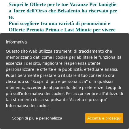
Scopri le
Offerte per le tue Vacanze Per famiglie
a Torre dell'Orso
che Belsalento ha riservato per
te.
Puoi scegliere tra una varietà di promozioni e
Offerte Prenota Prima e Last Minute per vivere
una vacanza indimenticabile.
Informativa
Questo sito Web utilizza strumenti di tracciamento che
memorizzano dati come i cookie per abilitare le funzionalità
essenziali del sito, migliorare l'esperienza utente,
personalizzare le offerte e la pubblicità, effettuare analisi.
Trova la soluzione migliore per la tua prossima
Puoi liberamente prestare o rifiutare il tuo consenso ora
vacanza.
cliccando su "Scopri di più e personalizza" o in qualsiasi
momento, accedendo al pannello delle preferenze. Leggi di
Noi di belsalento.it abbiamo selezionato per te le migliori mete, i
più sull'informativa dei cookie. Per acconsentire all’utilizzo di
migliori servizi, le migliori offerte per il tuo prossimo viaggio.
tali strumenti clicca su pulsante “Accetta e prosegui”.
Informativa dei cookie
Scopri di più e personalizza
Accetta e prosegui