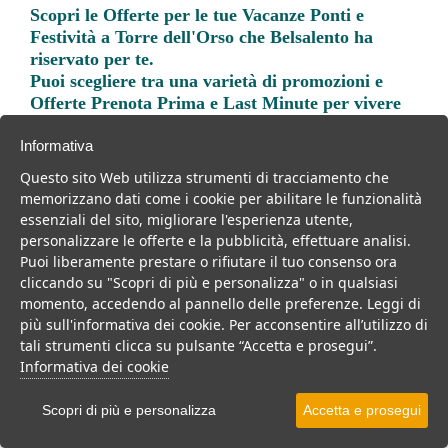
Scopri le
Offerte per le tue Vacanze Ponti e
Festività a Torre dell'Orso
che Belsalento ha
riservato per te.
Puoi scegliere tra una varietà di promozioni e
Offerte Prenota Prima e Last Minute per vivere
una vacanza indimenticabile.
Informativa
Questo sito Web utilizza strumenti di tracciamento che
memorizzano dati come i cookie per abilitare le funzionalità
essenziali del sito, migliorare l'esperienza utente,
personalizzare le offerte e la pubblicità, effettuare analisi.
Trova la soluzione migliore per la tua prossima
Puoi liberamente prestare o rifiutare il tuo consenso ora
vacanza.
cliccando su "Scopri di più e personalizza" o in qualsiasi
momento, accedendo al pannello delle preferenze. Leggi di
Noi di belsalento.it abbiamo selezionato per te le migliori mete, i
più sull'informativa dei cookie. Per acconsentire all’utilizzo di
migliori servizi, le migliori offerte per il tuo prossimo viaggio.
tali strumenti clicca su pulsante “Accetta e prosegui”.
Informativa dei cookie
Scopri di più e personalizza
Accetta e prosegui