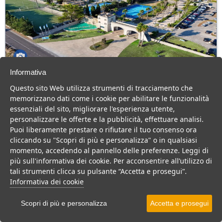
Informativa
Futura Club Barone Di Mare
Questo sito Web utilizza strumenti di tracciamento che
Puglia > Salento > Melendugno > Torre dell'Orso
memorizzano dati come i cookie per abilitare le funzionalità
170 Camere
essenziali del sito, migliorare l'esperienza utente,
personalizzare le offerte e la pubblicità, effettuare analisi.
Resort 4 stelle a Torre dell'Orso, Centro benessere, impianti
Puoi liberamente prestare o rifiutare il tuo consenso ora
sportivi e tanta animazione, per una vacanza in famiglia.
cliccando su "Scopri di più e personalizza" o in qualsiasi
Villaggio
Resort
Hotel
momento, accedendo al pannello delle preferenze. Leggi di
più sull'informativa dei cookie. Per acconsentire all’utilizzo di
VEDI SU MAPPA
tali strumenti clicca su pulsante “Accetta e prosegui”.
INFO STRUTTURA
Informativa dei cookie
APRI STRUTTURA
Scopri di più e personalizza
Accetta e prosegui