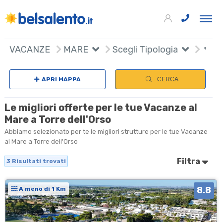
+
VACANZE
MARE
Scegli Tipologia
−
APRI MAPPA
CERCA
Le migliori offerte per le tue Vacanze al
Mare a Torre dell'Orso
Abbiamo selezionato per te le migliori strutture per le tue Vacanze
al Mare a Torre dell'Orso
Filtra
3
Risultati trovati
8.8
A meno di 1 Km