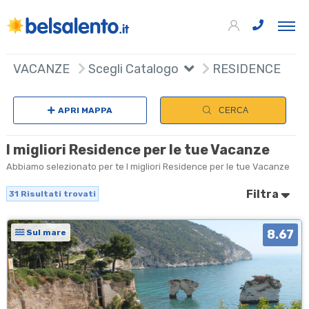
31
+
VACANZE
Scegli Catalogo
RESIDENCE
−
APRI MAPPA
CERCA
I migliori Residence per le tue Vacanze
Abbiamo selezionato per te I migliori Residence per le tue Vacanze
Filtra
31
Risultati trovati
8.67
Sul mare