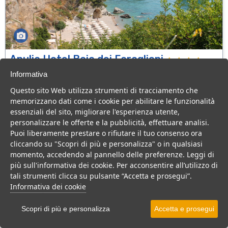
Apulia Hotel Baia dei Faraglioni
Puglia > Gargano > Mattinata
Informativa
70 Camere
Questo sito Web utilizza strumenti di tracciamento che
memorizzano dati come i cookie per abilitare le funzionalità
Hotel 4 stelle in Puglia, location esclusiva per gli amanti del
essenziali del sito, migliorare l'esperienza utente,
comfort e del relax.
personalizzare le offerte e la pubblicità, effettuare analisi.
Resort
Hotel
Residence
Puoi liberamente prestare o rifiutare il tuo consenso ora
cliccando su "Scopri di più e personalizza" o in qualsiasi
VEDI SU MAPPA
momento, accedendo al pannello delle preferenze. Leggi di
INFO STRUTTURA
più sull'informativa dei cookie. Per acconsentire all’utilizzo di
tali strumenti clicca su pulsante “Accetta e prosegui”.
APRI STRUTTURA
Informativa dei cookie
PREVENTIVO
Scopri di più e personalizza
Accetta e prosegui