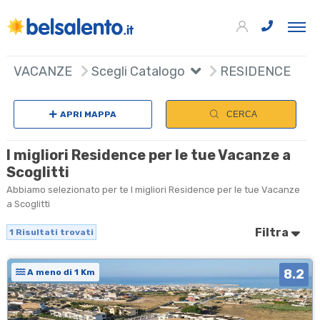
+
VACANZE
Scegli Catalogo
RESIDENCE
−
APRI MAPPA
CERCA
I migliori Residence per le tue Vacanze a
Scoglitti
Abbiamo selezionato per te I migliori Residence per le tue Vacanze
a Scoglitti
Filtra
1
Risultati trovati
8.2
A meno di 1 Km