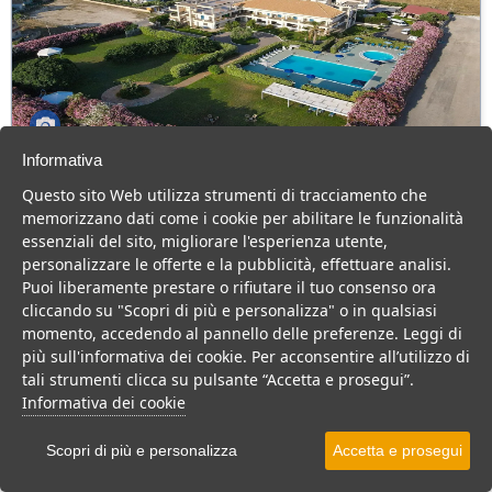
Informativa
GH Baraka Village
Questo sito Web utilizza strumenti di tracciamento che
Sicilia > Vittoria > Scoglitti
memorizzano dati come i cookie per abilitare le funzionalità
64 Camere
essenziali del sito, migliorare l'esperienza utente,
personalizzare le offerte e la pubblicità, effettuare analisi.
Hotel 4 stelle vicino al mare di Scoglitti, con piscine, animazione e
Puoi liberamente prestare o rifiutare il tuo consenso ora
impianti sportivi. Consigliato per una vacanza in famiglia.
cliccando su "Scopri di più e personalizza" o in qualsiasi
Villaggio
Hotel
Residence
momento, accedendo al pannello delle preferenze. Leggi di
più sull'informativa dei cookie. Per acconsentire all’utilizzo di
VEDI SU MAPPA
tali strumenti clicca su pulsante “Accetta e prosegui”.
INFO STRUTTURA
Informativa dei cookie
APRI STRUTTURA
Scopri di più e personalizza
Accetta e prosegui