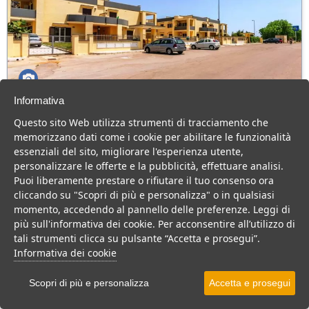
Informativa
Residence Ionian
Questo sito Web utilizza strumenti di tracciamento che
Puglia > Salento > Gallipoli
memorizzano dati come i cookie per abilitare le funzionalità
essenziali del sito, migliorare l'esperienza utente,
Residence a Gallipoli, vicinanza al mare e ai servizi principali,
personalizzare le offerte e la pubblicità, effettuare analisi.
ammessi animali.
Puoi liberamente prestare o rifiutare il tuo consenso ora
Residence
cliccando su "Scopri di più e personalizza" o in qualsiasi
momento, accedendo al pannello delle preferenze. Leggi di
VEDI SU MAPPA
più sull'informativa dei cookie. Per acconsentire all’utilizzo di
INFO STRUTTURA
tali strumenti clicca su pulsante “Accetta e prosegui”.
Informativa dei cookie
APRI STRUTTURA
Scopri di più e personalizza
Accetta e prosegui
PREVENTIVO