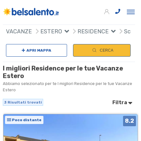
3
+
VACANZE
ESTERO
RESIDENCE
Scegli
−
APRI MAPPA
CERCA
I migliori Residence per le tue Vacanze
Estero
Abbiamo selezionato per te I migliori Residence per le tue Vacanze
Estero
Filtra
3
Risultati trovati
8.2
Poco distante