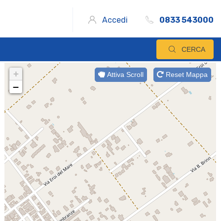
Accedi
0833 543000
CERCA
+
Attiva Scroll
Reset Mappa
−