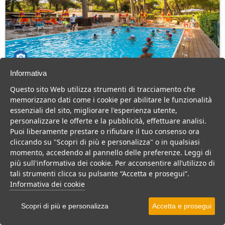
Informativa
Rivaverde Easy Camping Village
Questo sito Web utilizza strumenti di tracciamento che
Emilia Romagna > Ravenna > Marina di Ravenna
memorizzano dati come i cookie per abilitare le funzionalità
essenziali del sito, migliorare l'esperienza utente,
Camping Village immerso nella natura, a pochi passi dal mare.
personalizzare le offerte e la pubblicità, effettuare analisi.
Piscina, animazione e buona cucina.
Puoi liberamente prestare o rifiutare il tuo consenso ora
Villaggio
Residence
Camping
cliccando su "Scopri di più e personalizza" o in qualsiasi
momento, accedendo al pannello delle preferenze. Leggi di
VEDI SU MAPPA
più sull'informativa dei cookie. Per acconsentire all’utilizzo di
INFO STRUTTURA
tali strumenti clicca su pulsante “Accetta e prosegui”.
Informativa dei cookie
APRI STRUTTURA
Scopri di più e personalizza
Accetta e prosegui
PREVENTIVO