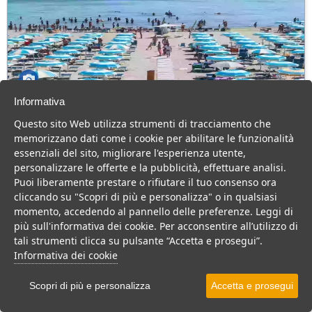
Informativa
Marina Romea Easy Camping Village
Questo sito Web utilizza strumenti di tracciamento che
Emilia Romagna > Ravenna > Marina Romea
memorizzano dati come i cookie per abilitare le funzionalità
essenziali del sito, migliorare l'esperienza utente,
Moderno villaggio sulla riviera romagnola, dispone di chalet vicino
personalizzare le offerte e la pubblicità, effettuare analisi.
al mare e servizi di animazione per coppie e famiglie con bambini
Puoi liberamente prestare o rifiutare il tuo consenso ora
Villaggio
Residence
Camping
cliccando su "Scopri di più e personalizza" o in qualsiasi
momento, accedendo al pannello delle preferenze. Leggi di
VEDI SU MAPPA
più sull'informativa dei cookie. Per acconsentire all’utilizzo di
INFO STRUTTURA
tali strumenti clicca su pulsante “Accetta e prosegui”.
Informativa dei cookie
APRI STRUTTURA
Scopri di più e personalizza
Accetta e prosegui
PREVENTIVO