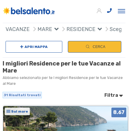
31
+
VACANZE
MARE
RESIDENCE
Scegli n
−
APRI MAPPA
CERCA
I migliori Residence per le tue Vacanze al
Mare
Abbiamo selezionato per te I migliori Residence per le tue Vacanze
al Mare
Filtra
31
Risultati trovati
8.67
Sul mare