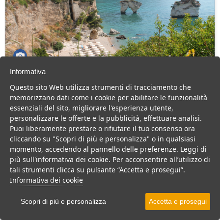
Informativa
Apulia Hotel Baia dei Faraglioni
Questo sito Web utilizza strumenti di tracciamento che
Puglia > Gargano > Mattinata
memorizzano dati come i cookie per abilitare le funzionalità
70 Camere
essenziali del sito, migliorare l'esperienza utente,
personalizzare le offerte e la pubblicità, effettuare analisi.
Hotel 4 stelle in Puglia, location esclusiva per gli amanti del
Puoi liberamente prestare o rifiutare il tuo consenso ora
comfort e del relax.
cliccando su "Scopri di più e personalizza" o in qualsiasi
Resort
Hotel
Residence
momento, accedendo al pannello delle preferenze. Leggi di
più sull'informativa dei cookie. Per acconsentire all’utilizzo di
VEDI SU MAPPA
tali strumenti clicca su pulsante “Accetta e prosegui”.
INFO STRUTTURA
Informativa dei cookie
APRI STRUTTURA
Scopri di più e personalizza
Accetta e prosegui