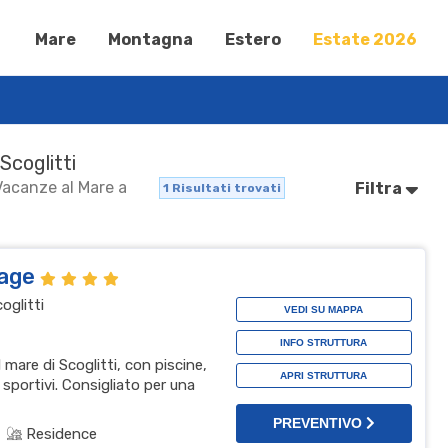
Mare
Montagna
Estero
Estate 2026
Scoglitti
 Vacanze al Mare a
Filtra
1
Risultati trovati
lage
coglitti
VEDI SU MAPPA
INFO STRUTTURA
l mare di Scoglitti, con piscine,
APRI STRUTTURA
sportivi. Consigliato per una
PREVENTIVO
Residence