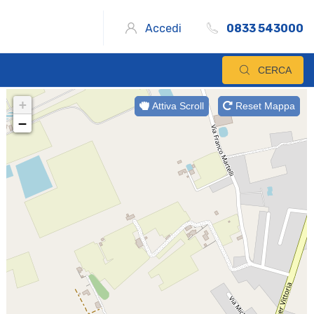
Accedi
0833 543000
CERCA
+
Attiva Scroll
Reset Mappa
−