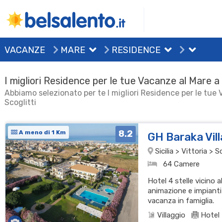
VACANZE
MARE
RESIDENCE
I migliori Residence per le tue Vacanze al Mare a 
Abbiamo selezionato per te I migliori Residence per le tue
Scoglitti
8.2
A meno di 1 Km
GH Baraka Vil
Sicilia > Vittoria > S
64 Camere
Hotel 4 stelle vicino a
animazione e impianti 
vacanza in famiglia.
Villaggio
Hotel