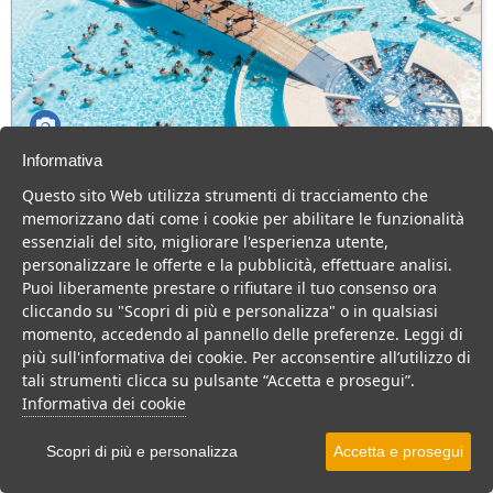
Informativa
Adriano Family Collection
Questo sito Web utilizza strumenti di tracciamento che
Emilia Romagna > Ravenna > Punta Marina
memorizzano dati come i cookie per abilitare le funzionalità
essenziali del sito, migliorare l'esperienza utente,
Camping Village immerso nella natura, animazione, parco
personalizzare le offerte e la pubblicità, effettuare analisi.
acquatico e buona ristorazione, per una vacanza divertente per
Puoi liberamente prestare o rifiutare il tuo consenso ora
tutta la famiglia.
cliccando su "Scopri di più e personalizza" o in qualsiasi
Villaggio
Residence
Camping
momento, accedendo al pannello delle preferenze. Leggi di
più sull'informativa dei cookie. Per acconsentire all’utilizzo di
VEDI SU MAPPA
tali strumenti clicca su pulsante “Accetta e prosegui”.
INFO STRUTTURA
Informativa dei cookie
APRI STRUTTURA
Scopri di più e personalizza
Accetta e prosegui
PREVENTIVO