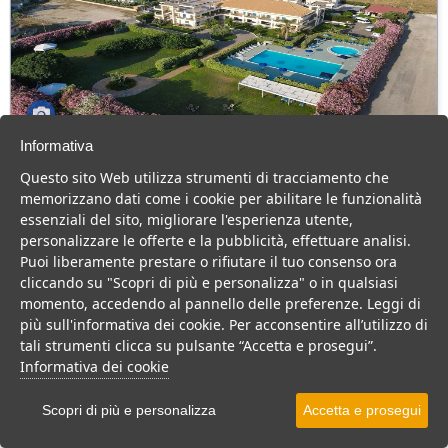
Informativa
GH Baraka Village
Questo sito Web utilizza strumenti di tracciamento che
Sicilia > Vittoria > Scoglitti
memorizzano dati come i cookie per abilitare le funzionalità
64 Camere
essenziali del sito, migliorare l'esperienza utente,
personalizzare le offerte e la pubblicità, effettuare analisi.
Hotel 4 stelle vicino al mare di Scoglitti, con piscine, animazione e
Puoi liberamente prestare o rifiutare il tuo consenso ora
impianti sportivi. Consigliato per una vacanza in famiglia.
cliccando su "Scopri di più e personalizza" o in qualsiasi
Villaggio
Hotel
Residence
momento, accedendo al pannello delle preferenze. Leggi di
più sull'informativa dei cookie. Per acconsentire all’utilizzo di
VEDI SU MAPPA
tali strumenti clicca su pulsante “Accetta e prosegui”.
INFO STRUTTURA
Informativa dei cookie
APRI STRUTTURA
Scopri di più e personalizza
Accetta e prosegui