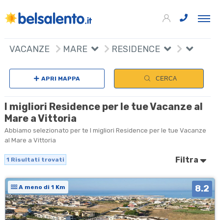
+
VACANZE
MARE
RESIDENCE
−
APRI MAPPA
CERCA
I migliori Residence per le tue Vacanze al
Mare a Vittoria
Abbiamo selezionato per te I migliori Residence per le tue Vacanze
al Mare a Vittoria
Filtra
1
Risultati trovati
8.2
A meno di 1 Km