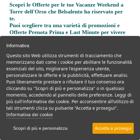
Scopri le
Offerte per le tue Vacanze Weekend a
Torre dell'Orso
che Belsalento ha riservato per
te.
Puoi scegliere tra una varietà di promozioni e
Offerte Prenota Prima e Last Minute per vivere
una vacanza indimenticabile.
Informativa
Questo sito Web utilizza strumenti di tracciamento che
memorizzano dati come i cookie per abilitare le funzionalità
essenziali del sito, migliorare l'esperienza utente,
personalizzare le offerte e la pubblicità, effettuare analisi.
Trova la soluzione migliore per la tua prossima
Puoi liberamente prestare o rifiutare il tuo consenso ora
vacanza.
cliccando su "Scopri di più e personalizza" o in qualsiasi
momento, accedendo al pannello delle preferenze. Leggi di
Noi di belsalento.it abbiamo selezionato per te le migliori mete, i
più sull'informativa dei cookie. Per acconsentire all’utilizzo di
migliori servizi, le migliori offerte per il tuo prossimo viaggio.
tali strumenti clicca su pulsante “Accetta e prosegui”.
Informativa dei cookie
Scopri di più e personalizza
Accetta e prosegui