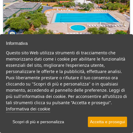
Informativa
AH Resort Capo Rizzuto
Questo sito Web utilizza strumenti di tracciamento che
Calabria > Isola di Capo Rizzuto > Capo Rizzuto
memorizzano dati come i cookie per abilitare le funzionalità
282 Camere
essenziali del sito, migliorare l'esperienza utente,
personalizzare le offerte e la pubblicità, effettuare analisi.
Ottimo villaggio per famiglie a pochi passi dal mare di Isola di Capo
Puoi liberamente prestare o rifiutare il tuo consenso ora
Rizzuto, tanto divertimento e buona cucina per una vacanza top
cliccando su "Scopri di più e personalizza" o in qualsiasi
Villaggio
Resort
momento, accedendo al pannello delle preferenze. Leggi di
più sull'informativa dei cookie. Per acconsentire all’utilizzo di
VEDI SU MAPPA
tali strumenti clicca su pulsante “Accetta e prosegui”.
INFO STRUTTURA
Informativa dei cookie
APRI STRUTTURA
Scopri di più e personalizza
Accetta e prosegui