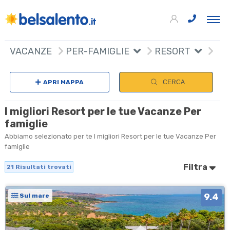
21
+
VACANZE
PER-FAMIGLIE
RESORT
Sce
−
APRI MAPPA
CERCA
I migliori Resort per le tue Vacanze Per
famiglie
Abbiamo selezionato per te I migliori Resort per le tue Vacanze Per
famiglie
Filtra
21
Risultati trovati
9.4
Sul mare