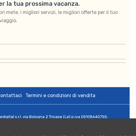
per la tua prossima vacanza.
 mete, i migliori servizi, le migliori offerte per il tuo
viaggio.
ontattaci
Termini e condizioni di vendita
zedigital s.r.l. via Bologna 2 Tricase (Le) p.iva 05108640755;
rese CCIAA di Lecce n. 05108640755 - Numero REA: LE - 342564;
 Euro 10.000,00.
ritti riservati.