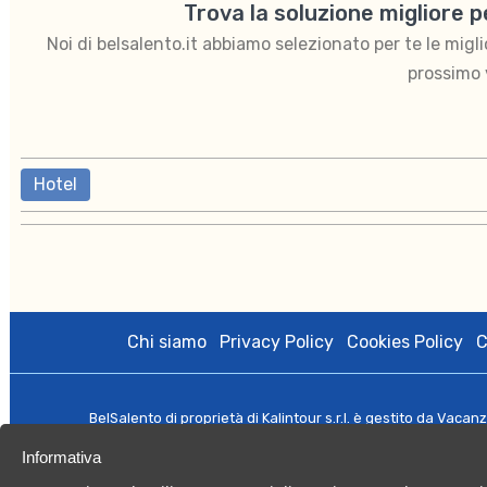
Trova la soluzione migliore 
Noi di belsalento.it abbiamo selezionato per te le migliori
prossimo 
Hotel
Chi siamo
Privacy Policy
Cookies Policy
C
BelSalento di proprietà di Kalintour s.r.l. è gestito da Vacan
licenza amministrativa n.0079508 del 27/10/2020; Registro Imp
Informativa
Capitale Sociale
©️ 2021 Tutti i di