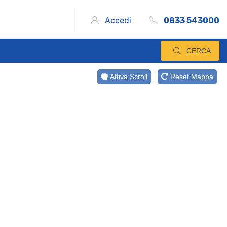
Accedi
0833 543000
CERCA
Attiva Scroll
Reset Mappa