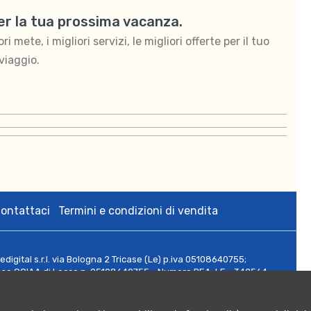
per la tua prossima vacanza.
 mete, i migliori servizi, le migliori offerte per il tuo
viaggio.
ontattaci
Termini e condizioni di vendita
zedigital s.r.l. via Bologna 2 Tricase (Le) p.iva 05108640755;
rese CCIAA di Lecce n. 05108640755 - Numero REA: LE - 342564;
 Euro 10.000,00.
ritti riservati.