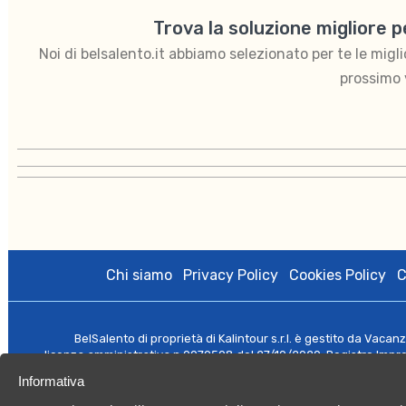
Trova la soluzione migliore 
Noi di belsalento.it abbiamo selezionato per te le migliori
prossimo 
Chi siamo
Privacy Policy
Cookies Policy
C
BelSalento di proprietà di Kalintour s.r.l. è gestito da Vacan
licenza amministrativa n.0079508 del 27/10/2020; Registro Imp
Capitale Sociale
Informativa
©️ 2021 Tutti i di