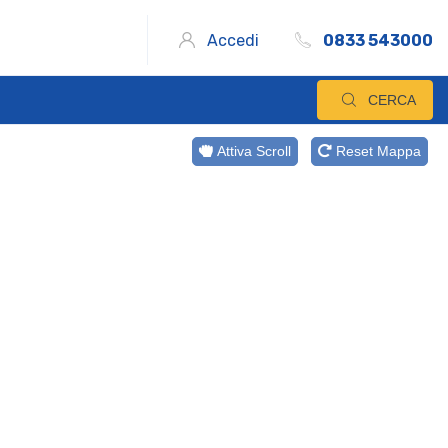
Accedi
0833 543000
CERCA
Attiva Scroll
Reset Mappa