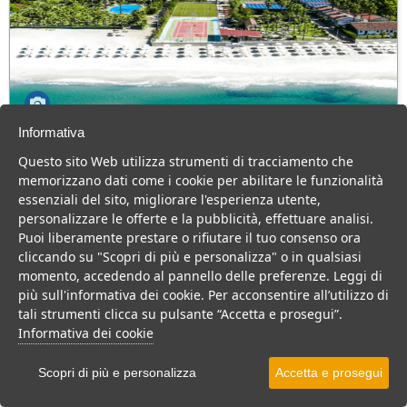
Informativa
Olimpia Cilento Resort & Spa
Questo sito Web utilizza strumenti di tracciamento che
Campania > Cilento > Ascea > Ascea Marina
memorizzano dati come i cookie per abilitare le funzionalità
230 Camere
essenziali del sito, migliorare l'esperienza utente,
personalizzare le offerte e la pubblicità, effettuare analisi.
Villaggio 4 stelle sul mare, ottima cucina, animazione top e tanto
Puoi liberamente prestare o rifiutare il tuo consenso ora
divertimento per tutta la famiglia.
cliccando su "Scopri di più e personalizza" o in qualsiasi
Villaggio
Resort
momento, accedendo al pannello delle preferenze. Leggi di
più sull'informativa dei cookie. Per acconsentire all’utilizzo di
VEDI SU MAPPA
tali strumenti clicca su pulsante “Accetta e prosegui”.
INFO STRUTTURA
Informativa dei cookie
APRI STRUTTURA
Scopri di più e personalizza
Accetta e prosegui