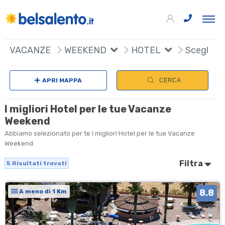
5
+
VACANZE
WEEKEND
HOTEL
Scegli na
−
APRI MAPPA
CERCA
I migliori Hotel per le tue Vacanze
Weekend
Abbiamo selezionato per te I migliori Hotel per le tue Vacanze
Weekend
Filtra
5
Risultati trovati
8.8
A meno di 1 Km