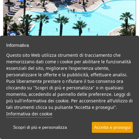
Informativa
Villaggio Hotel Costa Sybaris
Questo sito Web utilizza strumenti di tracciamento che
Calabria > Cassano allo Ionio > Marina di Sibari
memorizzano dati come i cookie per abilitare le funzionalità
80 Camere
essenziali del sito, migliorare l'esperienza utente,
personalizzare le offerte e la pubblicità, effettuare analisi.
Hotel 4 stelle in Calabria, con animazione e cucina tipica, per una
Puoi liberamente prestare o rifiutare il tuo consenso ora
vacanza divertente per tutta la famiglia.
cliccando su "Scopri di più e personalizza" o in qualsiasi
Villaggio
Hotel
momento, accedendo al pannello delle preferenze. Leggi di
più sull'informativa dei cookie. Per acconsentire all’utilizzo di
VEDI SU MAPPA
tali strumenti clicca su pulsante “Accetta e prosegui”.
INFO STRUTTURA
Informativa dei cookie
APRI STRUTTURA
Scopri di più e personalizza
Accetta e prosegui