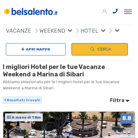
+
VACANZE
WEEKEND
HOTEL
−
APRI MAPPA
CERCA
I migliori Hotel per le tue Vacanze
Weekend a Marina di Sibari
Abbiamo selezionato per te I migliori Hotel per le tue Vacanze
Weekend a Marina di Sibari
Filtra
1
Risultati trovati
8.8
A meno di 1 Km