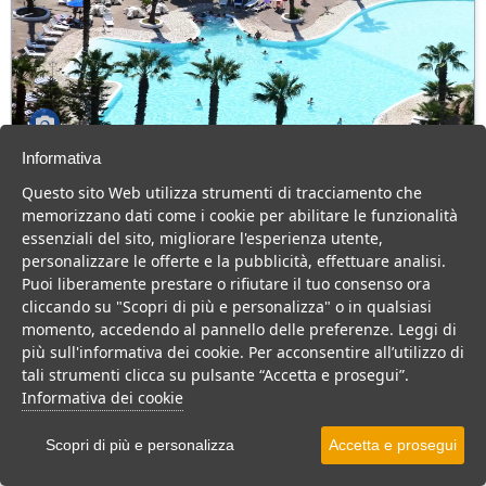
Informativa
Villaggio Hotel Costa Sybaris
Questo sito Web utilizza strumenti di tracciamento che
Calabria > Cassano allo Ionio > Marina di Sibari
memorizzano dati come i cookie per abilitare le funzionalità
80 Camere
essenziali del sito, migliorare l'esperienza utente,
personalizzare le offerte e la pubblicità, effettuare analisi.
Hotel 4 stelle in Calabria, con animazione e cucina tipica, per una
Puoi liberamente prestare o rifiutare il tuo consenso ora
vacanza divertente per tutta la famiglia.
cliccando su "Scopri di più e personalizza" o in qualsiasi
Villaggio
Hotel
momento, accedendo al pannello delle preferenze. Leggi di
più sull'informativa dei cookie. Per acconsentire all’utilizzo di
VEDI SU MAPPA
tali strumenti clicca su pulsante “Accetta e prosegui”.
INFO STRUTTURA
Informativa dei cookie
APRI STRUTTURA
Scopri di più e personalizza
Accetta e prosegui