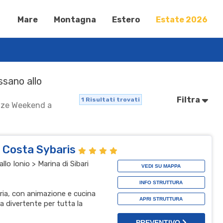
Mare
Montagna
Estero
Estate 2026
ssano allo
Filtra
1
Risultati trovati
anze Weekend a
l Costa Sybaris
lo Ionio > Marina di Sibari
VEDI SU MAPPA
INFO STRUTTURA
bria, con animazione e cucina
APRI STRUTTURA
a divertente per tutta la
PREVENTIVO