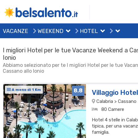
VACANZE
WEEKEND
HOTEL
I migliori Hotel per le tue Vacanze Weekend a Ca
Ionio
Abbiamo selezionato per te I migliori Hotel per le tue Vac
Cassano allo Ionio
8.8
A meno di 1 Km
Villaggio Hote
Calabria > Cassano al
80 Camere
Hotel 4 stelle in Cala
tipica, per una vacanz
famiglia.