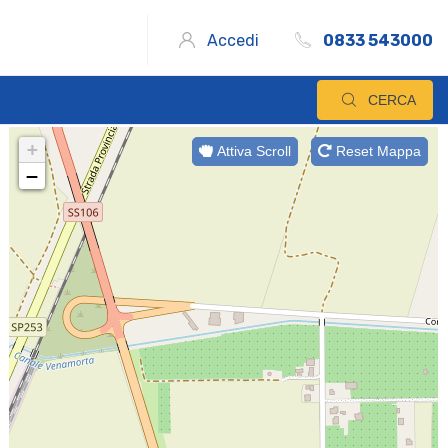
Accedi
0833 543000
CERCA
+
Attiva Scroll
Reset Mappa
−