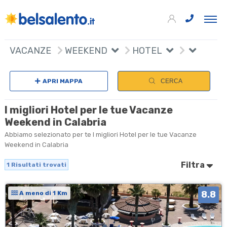
+
VACANZE
WEEKEND
HOTEL
−
APRI MAPPA
CERCA
I migliori Hotel per le tue Vacanze
Weekend in Calabria
Abbiamo selezionato per te I migliori Hotel per le tue Vacanze
Weekend in Calabria
Filtra
1
Risultati trovati
8.8
A meno di 1 Km