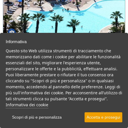
Informativa
Villaggio Hotel Costa Sybaris
Questo sito Web utilizza strumenti di tracciamento che
Calabria > Cassano allo Ionio > Marina di Sibari
memorizzano dati come i cookie per abilitare le funzionalità
80 Camere
essenziali del sito, migliorare l'esperienza utente,
personalizzare le offerte e la pubblicità, effettuare analisi.
Hotel 4 stelle in Calabria, con animazione e cucina tipica, per una
Puoi liberamente prestare o rifiutare il tuo consenso ora
vacanza divertente per tutta la famiglia.
cliccando su "Scopri di più e personalizza" o in qualsiasi
Villaggio
Hotel
momento, accedendo al pannello delle preferenze. Leggi di
più sull'informativa dei cookie. Per acconsentire all’utilizzo di
VEDI SU MAPPA
tali strumenti clicca su pulsante “Accetta e prosegui”.
INFO STRUTTURA
Informativa dei cookie
APRI STRUTTURA
Scopri di più e personalizza
Accetta e prosegui