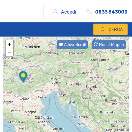
Accedi
0833 543000
CERCA
+
Attiva Scroll
Reset Mappa
−