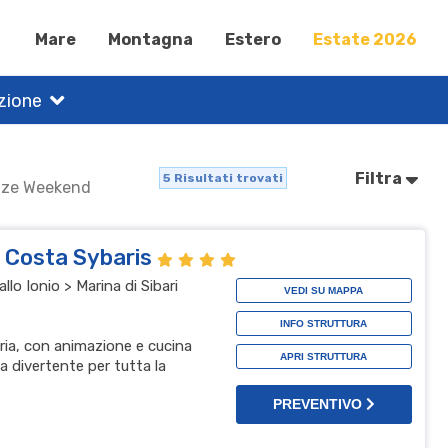
Mare
Montagna
Estero
Estate 2026
zione
Filtra
5
Risultati trovati
canze Weekend
l Costa Sybaris
lo Ionio > Marina di Sibari
VEDI SU MAPPA
INFO STRUTTURA
bria, con animazione e cucina
APRI STRUTTURA
a divertente per tutta la
PREVENTIVO