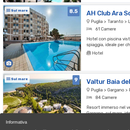
8.5
Sul mare
AH Club Ara S
Puglia > Taranto > 
61 Camere
Hotel con piscina vist
spiaggia, ideale per ch
Hotel
9
Sul mare
Valtur Baia d
Puglia > Gargano > P
84 Camere
Resort immerso nel ve
Gargano, sul mare, ide
dell’esclusività e del re
Informativa
Resort
Hotel