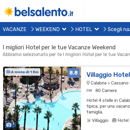
VACANZE
WEEKEND
HOTEL
Scegli na
I migliori Hotel per le tue Vacanze Weekend
Abbiamo selezionato per te I migliori Hotel per le tue Va
8.8
A meno di 1 Km
Villaggio Hote
Calabria > Cassano al
80 Camere
Hotel 4 stelle in Cala
tipica, per una vacanz
famiglia.
Villaggio
Hotel