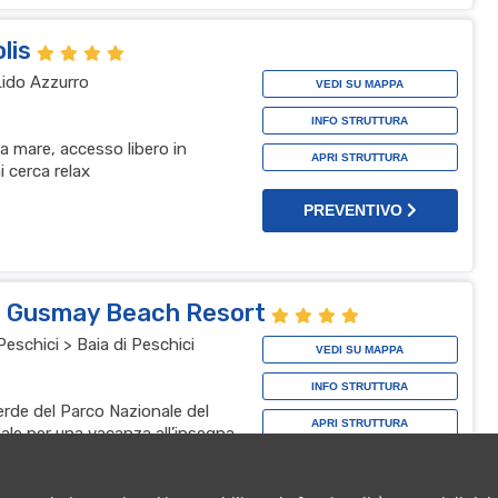
olis
Lido Azzurro
VEDI SU MAPPA
INFO STRUTTURA
a mare, accesso libero in
APRI STRUTTURA
i cerca relax
PREVENTIVO
el Gusmay Beach Resort
eschici > Baia di Peschici
VEDI SU MAPPA
INFO STRUTTURA
rde del Parco Nazionale del
APRI STRUTTURA
ale per una vacanza all’insegna
lax.
PREVENTIVO